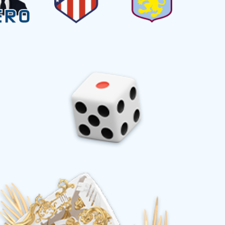
便捷的体育服务。
2026-06-05 19:43
67 次阅读
球迷与俱乐部的赞誉，反而因极端密集的比
面对一周双赛的残酷节奏，同时夏季高温时
员、教练和医学专家共同指责：在缺乏足够