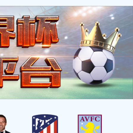
注册入口
这里开始