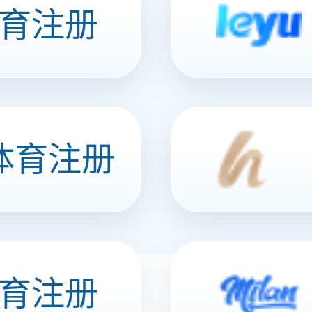
病将从偶然事件演变为必然趋势。运动康复师指
能储备将呈指数级下降，这会使大脑对肌肉的控
错误，从而引发更严重的关节损伤。如果赛程不
案，而可能成为覆盖多支球队的大规模危机。
站在新赛季的起点，赛程争议已不仅关乎竞技公
线。职业球员的职业生涯本就短暂，而反人类的
比起追求场次数量和商业利益，联赛管理者更应
些被透支的身体和被迫退出的天赋，又将由谁来
与队医的声音，在赛程制定中引入更多科学评估与
的竞技本质。