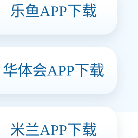
出，一周双赛与高温作战叠加后，球员的体
制能力减弱，导致技术动作变形、落地姿势
做调整，新赛季的伤病报告将不再是零星个
平，更直接指向球员生命健康这一根本底
赛程设计正在加速这一进程的终结。或许，
该思考的是：当伤病潮真正席卷而来时，那
买单？未来，赛事组织者需要认真倾听球员
人文关怀，让中超真正回归到“以人为本”