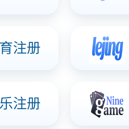
联盟
赛季再度成为联盟技术犯...
下旬
不少球迷的心。据俱乐部...
绩低迷