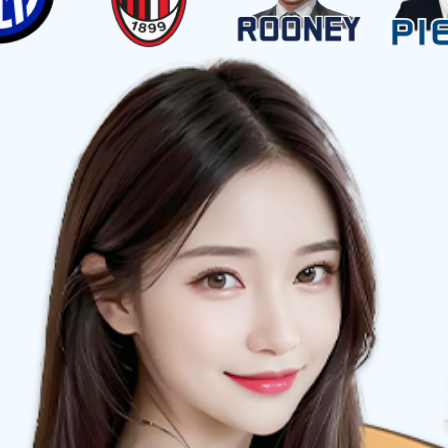
业数据、高清视频，
开云网页版登录入口APP
与网页版为您提供
APP下载
网页版入口
新赛季中超联赛赛程公布后，并未如预期般收获
赛安排引发广泛争议。在赛程中，多支球队需要
段比赛场次不减，这种“反人类”的赛程设计被球