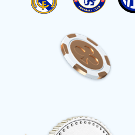
覆盖实时赛事、专
首页
/
体育动态
/ 正文