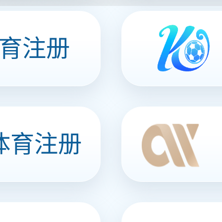
更令球员感到恐惧的是，赛程并未考虑夏季高温的
常超过40摄氏度，而南方赛区更需在湿热环境下
温下进行高强度运动，球员的心率平均每分钟要多跳
温比赛的两倍，这直接导致脱水、热痉挛甚至热
示，去年已有球员因高温比赛中暑而暂时丧失意
反而安排了更多下午场次。这种对球员生理极限的
准的注脚——它违背了人体基本运动规律，将职
伤病隐患已现：从个案到潮
事实上，伤病潮并非杞人忧天。近几个赛季，中
例层出不穷。上赛季某强队在连续一周双赛后，
伤退场的极端案例；而某保级球队的国脚级后卫
裂，直接缺席了整个赛季。这些案例都在揭示一